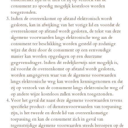
consument zo spoedig mogelijk kosteloos worden
toegezonden.
Indien de overeenkomst op afstand elektronisch wordt
gesloten, kan in afwijking van het vorige lid en voordat de
overeenkomst op afstand wordt gesloten, de tekst van deze
algemene voorwaarden langs elektronische weg aan de
consument ter beschikking worden gesteld op zodanige
wijze dat deze door de consument op een eenvoudige
manier kan worden opgeslagen op een duurzame
gegevensdrager. Indien dit redelijkerwijs niet mogelijk is,
zal voordat de overeenkomst op afstand wordt gesloten,
worden aangegeven waar van de algemene voorwaarden
langs elektronische weg kan worden kennisgenomen en dat
zij op verzoek van de consument langs elektronische weg of
op andere wijze kosteloos zullen worden toegezonden.
Voor het geval dat naast deze algemene voorwaarden tevens
specifieke product- of dienstenvoorwaarden van toepassing
zijn, is het tweede en derde lid van overeenkomstige
toepassing en kan de consument zich in geval van
tegenstrijdige algemene voorwaarden steeds beroepen op de