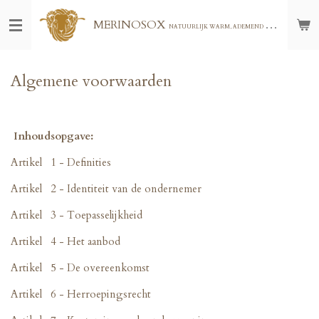
Ga
MERINOSOX
NATUURLIJK WARM, ADEMEND EN COMFORTABEL - VOOR THUIS, BUITEN OF ONDERWEG - GRATIS VERZENDING VANAF € 75,00
direct
naar
de
hoofdinhoud
Algemene voorwaarden
Inhoudsopgave:
Artikel 1 - Definities
Artikel 2 - Identiteit van de ondernemer
Artikel 3 - Toepasselijkheid
Artikel 4 - Het aanbod
Artikel 5 - De overeenkomst
Artikel 6 - Herroepingsrecht