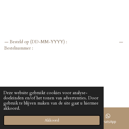
— Besteld op (DD-MM-YYYY) : —
Bestelnummer :
Deze website gebruikt cookies voor analyse-
doeleinden en/of het tonen van advertenties. Door
gebruik te blijven maken van de site gaat u hiermee
akkoord.
— Ontvangen op (DD-MM-YYYY):
Akkoord
E-mailadres
Telefoonnummer
WhatsApp