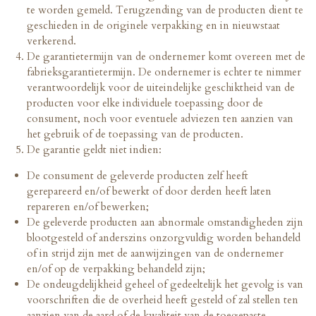
te worden gemeld. Terugzending van de producten dient te
geschieden in de originele verpakking en in nieuwstaat
verkerend.
De garantietermijn van de ondernemer komt overeen met de
fabrieksgarantietermijn. De ondernemer is echter te nimmer
verantwoordelijk voor de uiteindelijke geschiktheid van de
producten voor elke individuele toepassing door de
consument, noch voor eventuele adviezen ten aanzien van
het gebruik of de toepassing van de producten.
De garantie geldt niet indien:
De consument de geleverde producten zelf heeft
gerepareerd en/of bewerkt of door derden heeft laten
repareren en/of bewerken;
De geleverde producten aan abnormale omstandigheden zijn
blootgesteld of anderszins onzorgvuldig worden behandeld
of in strijd zijn met de aanwijzingen van de ondernemer
en/of op de verpakking behandeld zijn;
De ondeugdelijkheid geheel of gedeeltelijk het gevolg is van
voorschriften die de overheid heeft gesteld of zal stellen ten
aanzien van de aard of de kwaliteit van de toegepaste