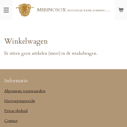
Ga
MERINOSOX
NATUURLIJK WARM, ADEMEND EN COMFORTABEL - VOOR THUIS, BUITEN OF ONDERWEG - GRATIS VERZENDING VANAF € 75,00
direct
naar
de
hoofdinhoud
Winkelwagen
Er zitten geen artikelen (meer) in de winkelwagen.
Informatie
Algemene voorwaarden
Herroepingsrecht
Privacybeleid
Contact