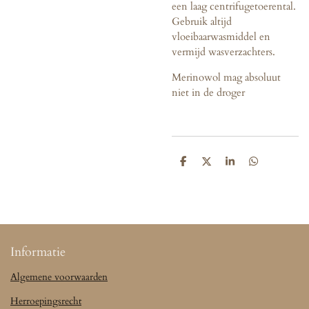
een laag centrifugetoerental.
Gebruik altijd
vloeibaarwasmiddel en
vermijd wasverzachters.
Merinowol mag absoluut
niet in de droger
D
D
S
D
e
e
h
e
l
e
a
l
e
l
r
e
n
e
n
Informatie
Algemene voorwaarden
Herroepingsrecht