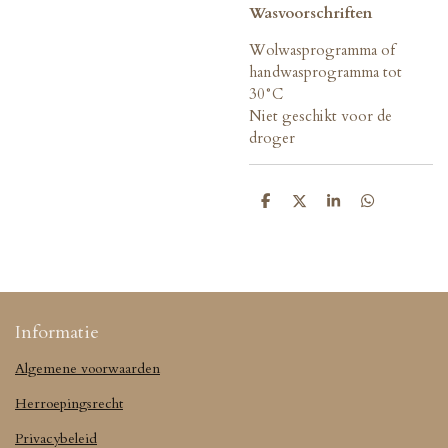
Wasvoorschriften
Wolwasprogramma of
handwasprogramma tot
30°C
Niet geschikt voor de
droger
D
D
S
D
e
e
h
e
l
e
a
l
e
l
r
e
n
e
n
Informatie
Algemene voorwaarden
Herroepingsrecht
Privacybeleid