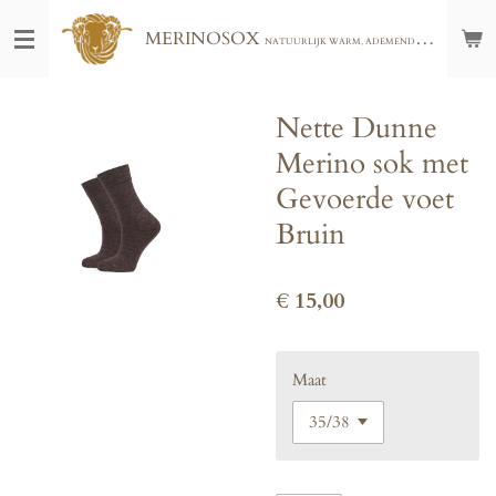
Ga
MERINOSOX
NATUURLIJK WARM, ADEMEND EN COMFORTABEL - VOOR THUIS, BUITEN OF ONDERWEG - GRATIS VERZENDING VANAF € 75,00
direct
naar
de
hoofdinhoud
Nette Dunne
Merino sok met
Gevoerde voet
Bruin
€ 15,00
Maat