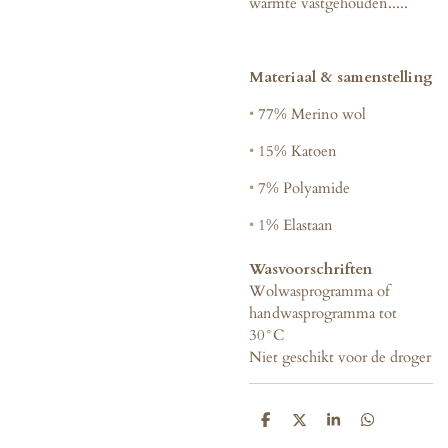
warmte vastgehouden.....
Materiaal & samenstelling
•
77% Merino wol
•
15% Katoen
•
7% Polyamide
•
1% Elastaan
Wasvoorschriften
Wolwasprogramma of
handwasprogramma tot
30°C
Niet geschikt voor de droger
D
D
S
D
e
e
h
e