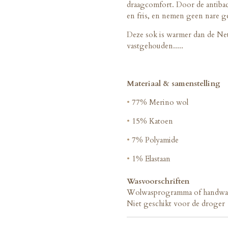
draagcomfort. Door de antibac
en fris, en nemen geen nare g
Deze sok is warmer dan de Ne
vastgehouden.....
Materiaal & samenstelling
•
77% Merino wol
•
15% Katoen
•
7% Polyamide
•
1% Elastaan
Wasvoorschriften
Wolwasprogramma of handwa
Niet geschikt voor de droger