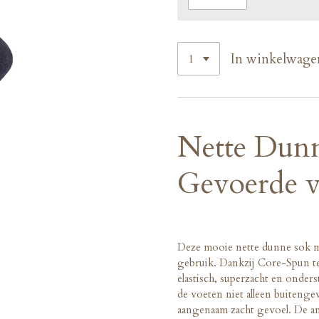
In winkelwage
Nette Dunn
Gevoerde v
Deze mooie nette dunne sok me
gebruik. Dankzij Core-Spun te
elastisch, superzacht en onder
de voeten niet alleen buite
aangenaam zacht gevoel. De a