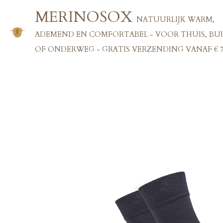
Ga
MERINOSOX
NATUURLIJK WARM,
direct
naar
ADEMEND EN COMFORTABEL - VOOR THUIS, BU
de
OF ONDERWEG - GRATIS VERZENDING VANAF € 7
hoofdinhoud