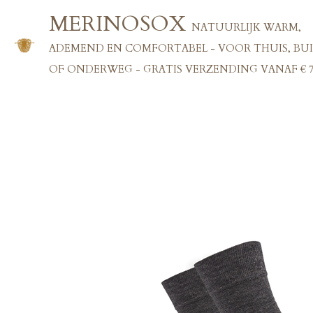
Ga
MERINOSOX
NATUURLIJK WARM,
direct
naar
ADEMEND EN COMFORTABEL - VOOR THUIS, BU
de
OF ONDERWEG - GRATIS VERZENDING VANAF € 7
hoofdinhoud