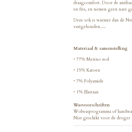
draagcomfort. Door de antibac
en fris, en nemen geen nare g
Deze sok is warmer dan de Ne
vastgehouden.....
Materiaal & samenstelling
•
77% Merino wol
•
15% Katoen
•
7% Polyamide
•
1% Elastaan
Wasvoorschriften
Wolwasprogramma of handwa
Niet geschikt voor de droger