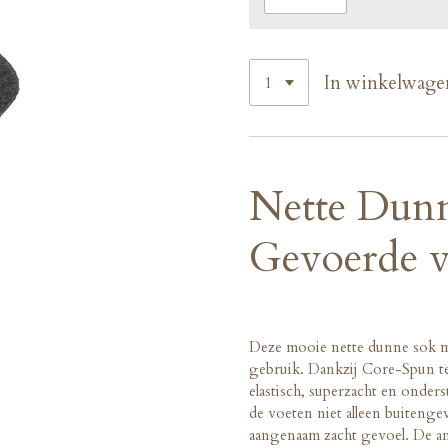
In winkelwage
Nette Dunn
Gevoerde v
Deze mooie nette dunne sok me
gebruik. Dankzij Core-Spun te
elastisch, superzacht en onder
de voeten niet alleen buite
aangenaam zacht gevoel. De a