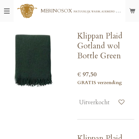
Ga
MERINOSOX
NATUURLIJK WARM, ADEMEND EN COMFORTABEL - VOOR THUIS, BUITEN OF ONDERWEG - GRATIS VERZENDING VANAF € 75,00
direct
naar
de
hoofdinhoud
Klippan Plaid
Gotland wol
Bottle Green
€ 97,50
GRATIS verzending
Uitverkocht
Klippan Plaid